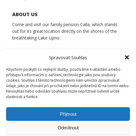
ABOUT US
Come and visit our family pension Calla, which stands
out for its great location directly on the shores of the
breathtaking Lake Lipno.
Spravovat Souhlas
Abychom poskytli co nejlepší služby, používáme k ukládání a/nebo
přístupu k informacím o zařízení, technologie jako jsou soubory
cookies. Souhlas s těmito technologiemi nám umožní zpracovávat
údaje, jako je chování při procházení nebo jedinečná ID na tomto webu.
Nesouhlas nebo odvolání souhlasu může nepříznivě ovlivnit určité
vlastnosti a funkce.
Příjmout
Odmítnout
© 2022 Pension Calla