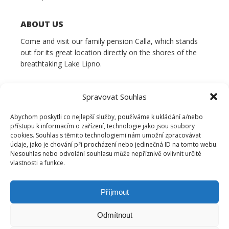
ABOUT US
Come and visit our family pension Calla, which stands
out for its great location directly on the shores of the
breathtaking Lake Lipno.
Spravovat Souhlas
Abychom poskytli co nejlepší služby, používáme k ukládání a/nebo
přístupu k informacím o zařízení, technologie jako jsou soubory
cookies. Souhlas s těmito technologiemi nám umožní zpracovávat
údaje, jako je chování při procházení nebo jedinečná ID na tomto webu.
Nesouhlas nebo odvolání souhlasu může nepříznivě ovlivnit určité
vlastnosti a funkce.
Příjmout
Odmítnout
© 2022 Pension Calla